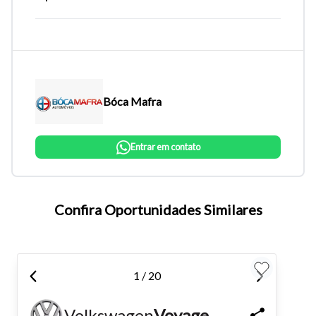
Bóca Mafra
Entrar em contato
Tamanho do texto
Confira Oportunidades Similares
Para aumentar ou diminuir a fonte em nosso site, utilize os
atalhos Ctrl+ (para aumentar) e Ctrl- (para diminuir) no seu
1 / 20
teclado.
Volkswagen
Voyage