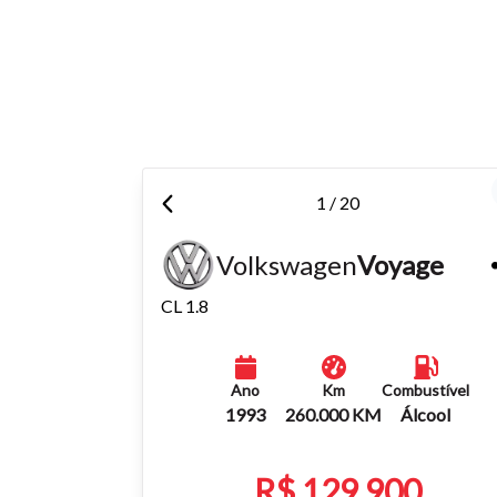
Para aum
aumentar
1 / 20
Volkswagen
Voyage
CL 1.8
Ano
Km
Combustível
1993
260.000 KM
Álcool
R$ 129.900