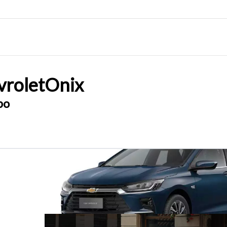
rolet
Onix
bo