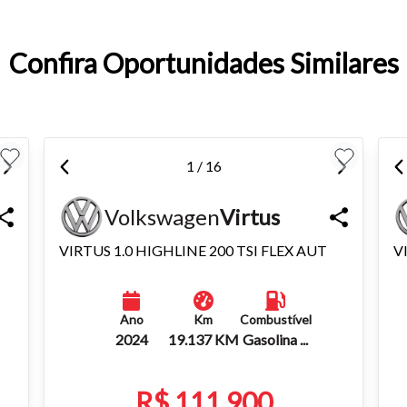
entar ou diminuir a fonte em nosso site, utilize os atalhos Ctrl+ (
) e Ctrl- (para diminuir) no seu teclado.
Confira Oportunidades Similares
1 / 16
Volkswagen
Virtus
VIRTUS 1.0 HIGHLINE 200 TSI FLEX AUT
V
Ano
Km
Combustível
2024
19.137 KM
Gasolina ...
R$ 111.900