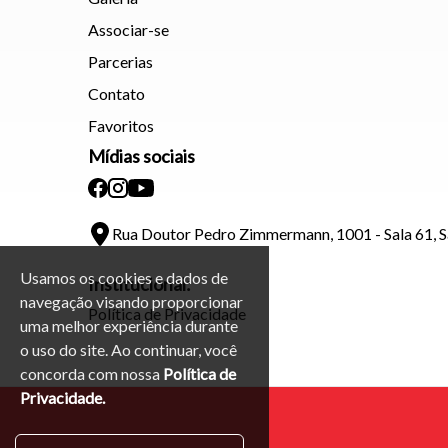
Associar-se
Parcerias
Contato
Favoritos
Mídias sociais
Rua Doutor Pedro Zimmermann, 1001 - Sala 61, 
Usamos os cookies e dados de
Institucional:
navegação visando proporcionar
Política de Privacidade
uma melhor experiência durante
o uso do site. Ao continuar, você
concorda com nossa
Política de
Privacidade.