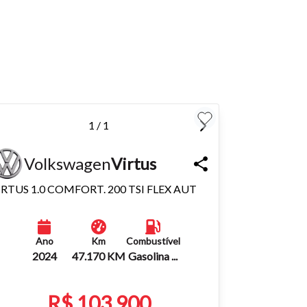
para
Fechar
1 / 1
Volkswagen
Virtus
IRTUS 1.0 COMFORT. 200 TSI FLEX AUT
Ano
Km
Combustível
2024
47.170 KM
Gasolina ...
R$ 103.900