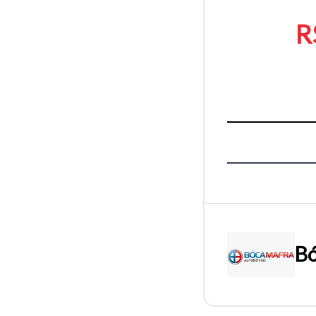
R
Bó
Tamanh