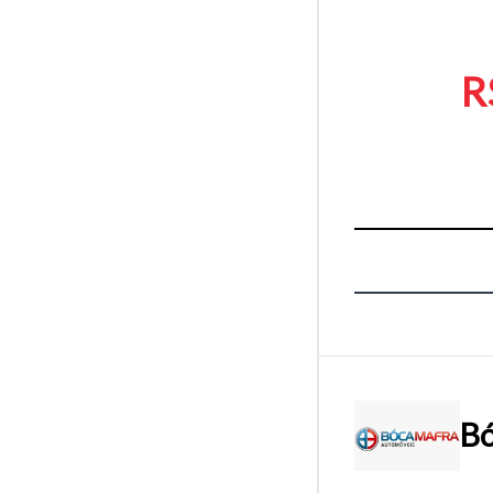
R
Bó
Tamanh