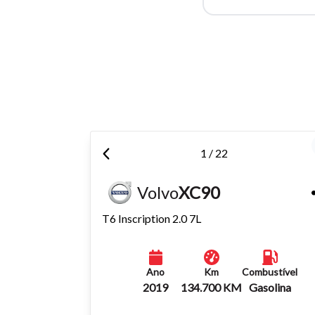
Para aum
aumentar
1 / 22
Volvo
XC90
T6 Inscription 2.0 7L
Ano
Km
Combustível
2019
134.700 KM
Gasolina