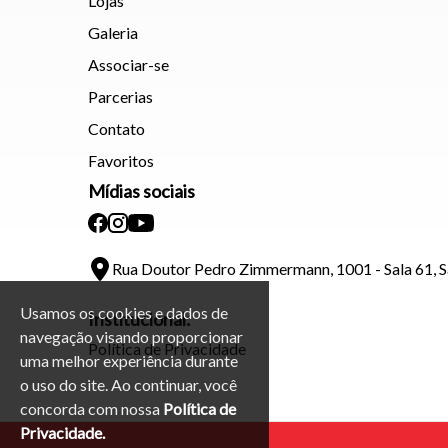
Lojas
Galeria
Associar-se
Parcerias
Contato
Favoritos
Mídias sociais
Rua Doutor Pedro Zimmermann, 1001 - Sala 61, 
Usamos os cookies e dados de
Institucional:
navegação visando proporcionar
Política de Privacidade
uma melhor experiência durante
o uso do site. Ao continuar, você
concorda com nossa
Política de
Privacidade.