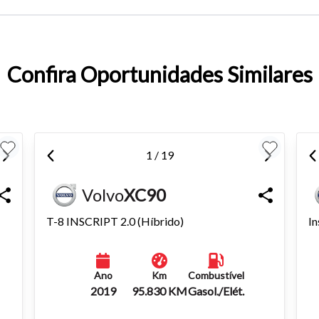
entar ou diminuir a fonte em nosso site, utilize os atalhos Ctrl+ (
) e Ctrl- (para diminuir) no seu teclado.
Confira Oportunidades Similares
1 / 19
Volvo
XC90
T-8 INSCRIPT 2.0 (Híbrido)
In
Ano
Km
Combustível
2019
95.830 KM
Gasol./Elét.