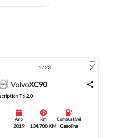
para
Fechar
1 / 23
Volvo
XC90
scription T6 2.0
Ano
Km
Combustível
2019
134.700 KM
Gasolina