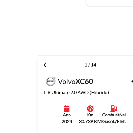
Para aum
aumentar
1 / 14
Volvo
XC60
T-8 Ultimate 2.0 AWD (Híbrido)
Ano
Km
Combustível
2024
30.739 KM
Gasol./Elét.