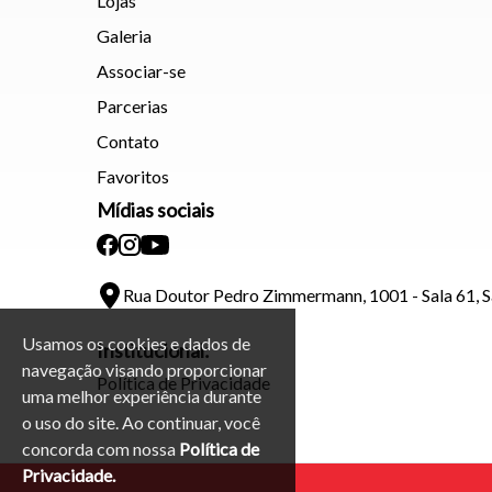
Lojas
Galeria
Associar-se
Parcerias
Contato
Favoritos
Mídias sociais
Rua Doutor Pedro Zimmermann, 1001 - Sala 61, 
Usamos os cookies e dados de
Institucional:
navegação visando proporcionar
Política de Privacidade
uma melhor experiência durante
o uso do site. Ao continuar, você
concorda com nossa
Política de
Privacidade.