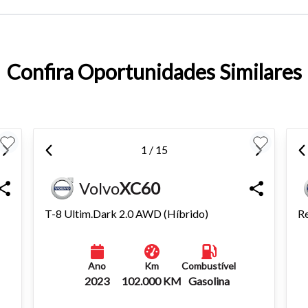
entar ou diminuir a fonte em nosso site, utilize os atalhos Ctrl+ (
) e Ctrl- (para diminuir) no seu teclado.
Confira Oportunidades Similares
1 / 15
Volvo
XC60
T-8 Ultim.Dark 2.0 AWD (Híbrido)
Re
Ano
Km
Combustível
2023
102.000 KM
Gasolina