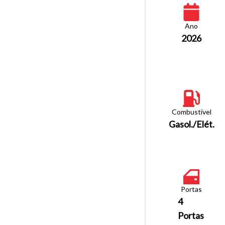
Ano
2026
Combustível
Gasol./Elét.
Portas
4
Portas