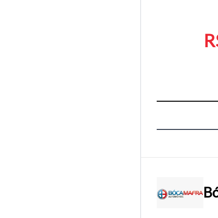
R
Bó
Tamanh