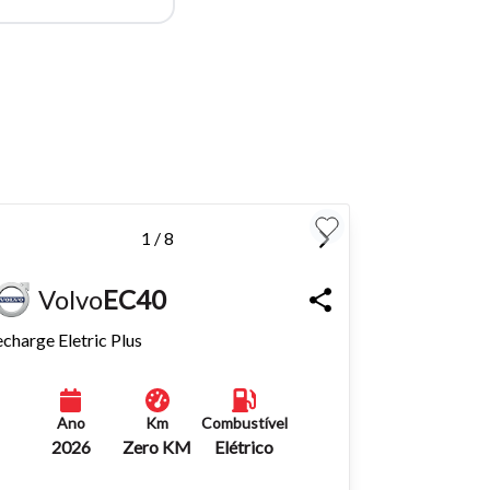
para
Fechar
1 / 8
Volvo
EC40
charge Eletric Plus
Ano
Km
Combustível
2026
Zero KM
Elétrico