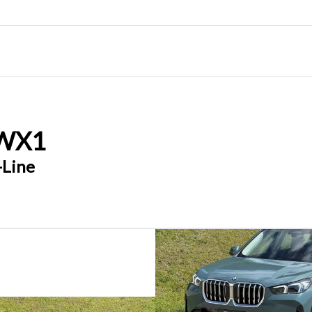
W
X1
-Line