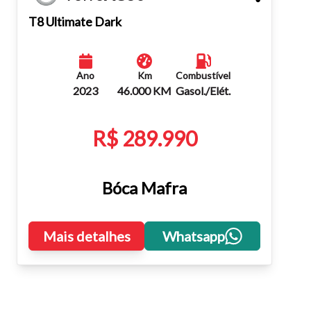
Fechar
T8 Ultimate Dark
Ano
Km
Combustível
2023
46.000 KM
Gasol./Elét.
R$ 289.990
Bóca Mafra
Mais detalhes
Whatsapp