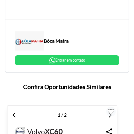
Bóca Mafra
Entrar em contato
Tamanho do texto
Confira Oportunidades Similares
Para aumentar ou diminuir a fonte em nosso site, utilize os
atalhos Ctrl+ (para aumentar) e Ctrl- (para diminuir) no seu
1 / 2
teclado.
Volvo
XC60