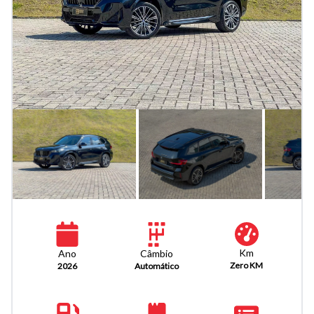
Km
Câmbio
Ano
Zero KM
Automático
2026