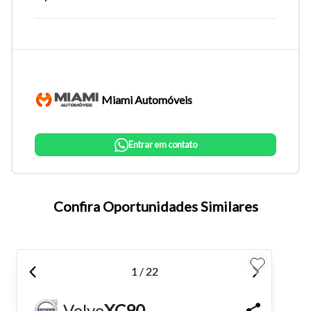
Miami Automóveis
Entrar em contato
Tamanho do texto
Confira Oportunidades Similares
Para aumentar ou diminuir a fonte em nosso site, utilize os
atalhos Ctrl+ (para aumentar) e Ctrl- (para diminuir) no seu
1 / 22
teclado.
Volvo
XC90