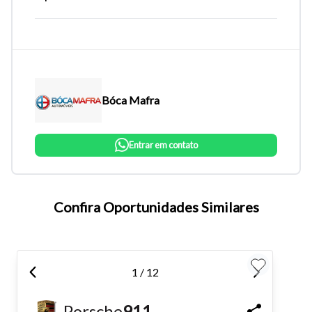
Bóca Mafra
Entrar em contato
Tamanho do texto
Confira Oportunidades Similares
Para aumentar ou diminuir a fonte em nosso site, utilize os
atalhos Ctrl+ (para aumentar) e Ctrl- (para diminuir) no seu
1 / 12
teclado.
Porsche
911