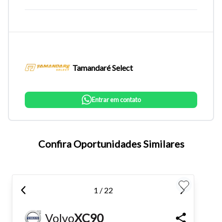
Tamandaré Select
Entrar em contato
Tamanho do texto
Confira Oportunidades Similares
Para aumentar ou diminuir a fonte em nosso site, utilize os
atalhos Ctrl+ (para aumentar) e Ctrl- (para diminuir) no seu
1 / 22
teclado.
Volvo
XC90