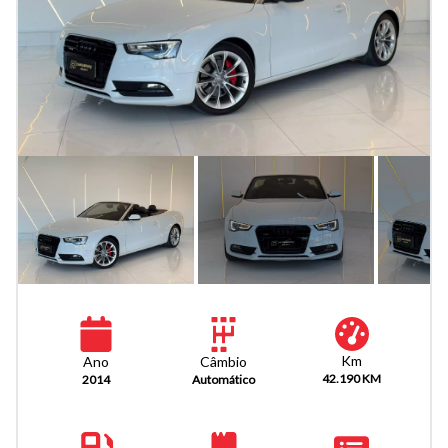
Km
Câmbio
Ano
42.190 KM
Automático
2014