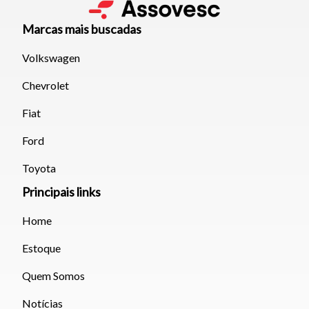
Tamanho do texto
Marcas mais buscadas
Para aumentar ou diminuir a fonte em nosso site, utilize os
Volkswagen
atalhos Ctrl+ (para aumentar) e Ctrl- (para diminuir) no seu
teclado.
Chevrolet
Fiat
Fechar
Ford
Toyota
Principais links
Home
Estoque
Quem Somos
Notícias