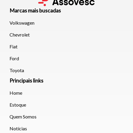
Tamanho do texto
Marcas mais buscadas
Para aumentar ou diminuir a fonte em nosso site, utilize os
Volkswagen
atalhos Ctrl+ (para aumentar) e Ctrl- (para diminuir) no seu
teclado.
Chevrolet
Fiat
Fechar
Ford
Toyota
Principais links
Home
Estoque
Quem Somos
Notícias