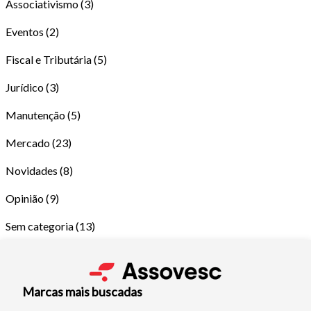
Associativismo
(3)
Eventos
(2)
Fiscal e Tributária
(5)
Jurídico
(3)
Manutenção
(5)
Tamanho do texto
Mercado
(23)
Novidades
(8)
Para aumentar ou diminuir a fonte em nosso site, utilize os
atalhos Ctrl+ (para aumentar) e Ctrl- (para diminuir) no seu
Opinião
(9)
teclado.
Sem categoria
(13)
Fechar
Marcas mais buscadas