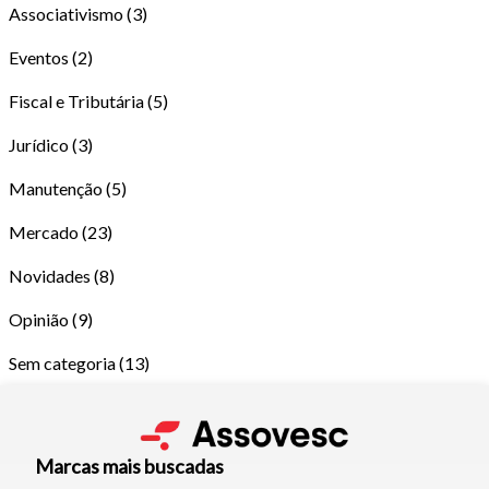
Associativismo
(3)
Eventos
(2)
Fiscal e Tributária
(5)
Jurídico
(3)
Manutenção
(5)
Tamanho do texto
Mercado
(23)
Novidades
(8)
Para aumentar ou diminuir a fonte em nosso site, utilize os
atalhos Ctrl+ (para aumentar) e Ctrl- (para diminuir) no seu
Opinião
(9)
teclado.
Sem categoria
(13)
Fechar
Marcas mais buscadas