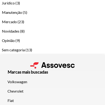
Jurídico
(3)
Manutenção
(5)
Mercado
(23)
Novidades
(8)
Opinião
(9)
Sem categoria
(13)
Marcas mais buscadas
Volkswagen
Tamanho do texto
Chevrolet
Para aumentar ou diminuir a fonte em nosso site, utilize os
Fiat