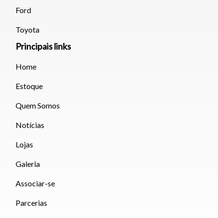
atalhos Ctrl+ (para aumentar) e Ctrl- (para diminuir) no seu
Ford
teclado.
Toyota
Fechar
Principais links
Home
Estoque
Quem Somos
Notícias
Lojas
Galeria
Associar-se
Parcerias