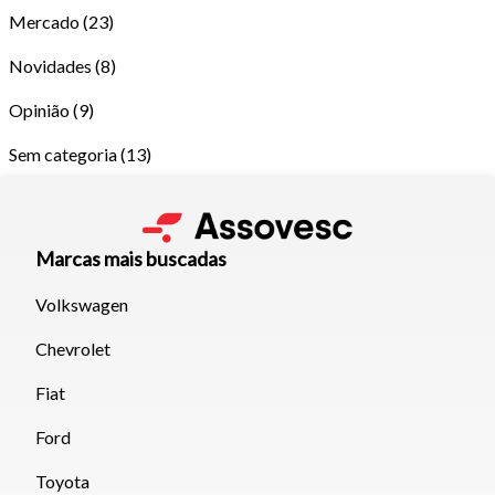
Mercado
(23)
Novidades
(8)
Opinião
(9)
Sem categoria
(13)
Marcas mais buscadas
Volkswagen
Chevrolet
Tamanho do texto
Fiat
Para aumentar ou diminuir a fonte em nosso site, utilize os
Ford
atalhos Ctrl+ (para aumentar) e Ctrl- (para diminuir) no seu
Toyota
teclado.