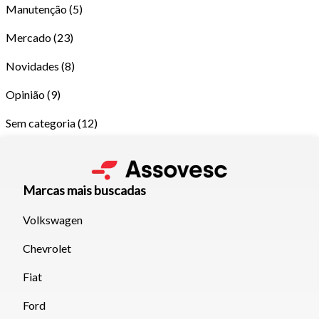
Manutenção
(5)
Mercado
(23)
Novidades
(8)
Opinião
(9)
Sem categoria
(12)
Marcas mais buscadas
Volkswagen
Tamanho do texto
Chevrolet
Fiat
Para aumentar ou diminuir a fonte em nosso site, utilize os
Ford
atalhos Ctrl+ (para aumentar) e Ctrl- (para diminuir) no seu