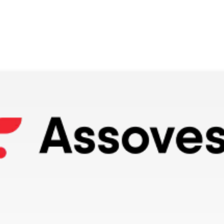
o do texto
entar ou diminuir a fonte em nosso site, utilize os atalhos Ctrl+ (
) e Ctrl- (para diminuir) no seu teclado.