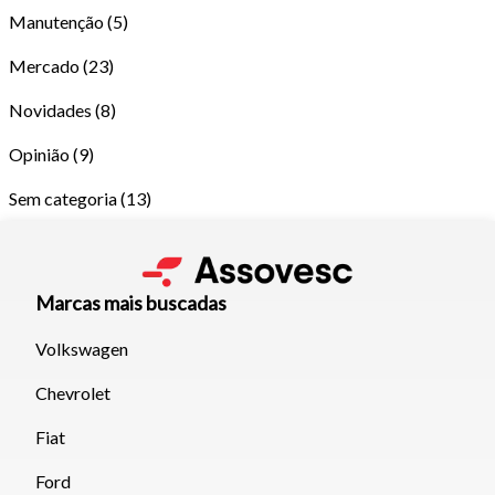
Manutenção
(5)
Mercado
(23)
Novidades
(8)
Opinião
(9)
Sem categoria
(13)
Marcas mais buscadas
Volkswagen
Tamanho do texto
Chevrolet
Fiat
Para aumentar ou diminuir a fonte em nosso site, utilize os
atalhos Ctrl+ (para aumentar) e Ctrl- (para diminuir) no seu
Ford