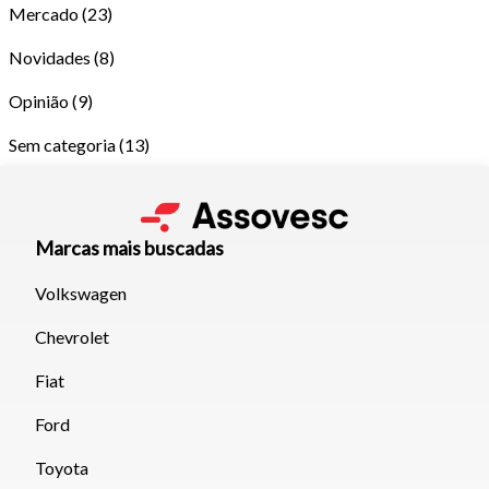
Mercado
(23)
Novidades
(8)
Opinião
(9)
Sem categoria
(13)
Marcas mais buscadas
Volkswagen
Chevrolet
Tamanho do texto
Fiat
Para aumentar ou diminuir a fonte em nosso site, utilize os
Ford
atalhos Ctrl+ (para aumentar) e Ctrl- (para diminuir) no seu
Toyota
teclado.