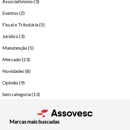
Associativismo
(3)
Eventos
(2)
Fiscal e Tributária
(5)
Jurídico
(3)
Manutenção
(5)
Tamanho do texto
Mercado
(23)
Novidades
(8)
Para aumentar ou diminuir a fonte em nosso site, utilize os
atalhos Ctrl+ (para aumentar) e Ctrl- (para diminuir) no seu
Opinião
(9)
teclado.
Sem categoria
(13)
Fechar
Marcas mais buscadas