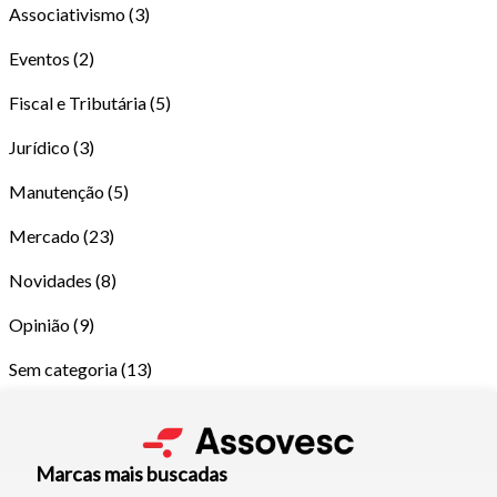
Associativismo
(3)
Eventos
(2)
Fiscal e Tributária
(5)
Jurídico
(3)
Manutenção
(5)
Tamanho do texto
Mercado
(23)
Novidades
(8)
Para aumentar ou diminuir a fonte em nosso site, utilize os
atalhos Ctrl+ (para aumentar) e Ctrl- (para diminuir) no seu
Opinião
(9)
teclado.
Sem categoria
(13)
Fechar
Marcas mais buscadas