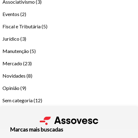
Associativismo
(3)
Eventos
(2)
Fiscal e Tributária
(5)
Jurídico
(3)
Manutenção
(5)
Tamanho do texto
Mercado
(23)
Novidades
(8)
Para aumentar ou diminuir a fonte em nosso site, utilize os
atalhos Ctrl+ (para aumentar) e Ctrl- (para diminuir) no seu
Opinião
(9)
teclado.
Sem categoria
(12)
Fechar
Marcas mais buscadas