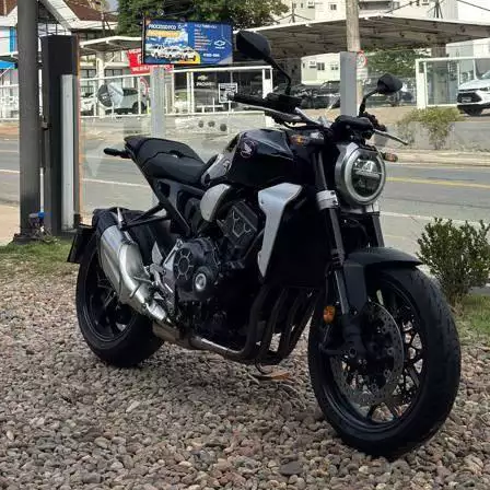
o do texto
entar ou diminuir a fonte em nosso site, utilize os atalhos Ctrl+ (
) e Ctrl- (para diminuir) no seu teclado.