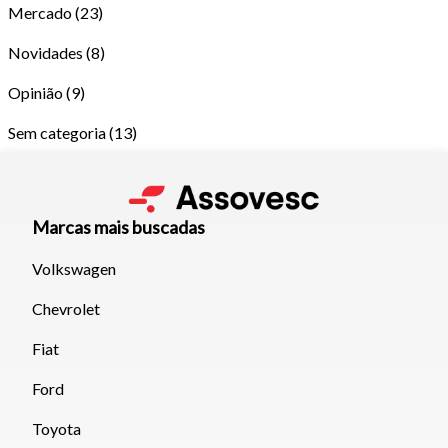
Mercado
(23)
Novidades
(8)
Opinião
(9)
Sem categoria
(13)
Marcas mais buscadas
Volkswagen
Chevrolet
Tamanho do texto
Fiat
Para aumentar ou diminuir a fonte em nosso site, utilize os
Ford
atalhos Ctrl+ (para aumentar) e Ctrl- (para diminuir) no seu
Toyota
teclado.