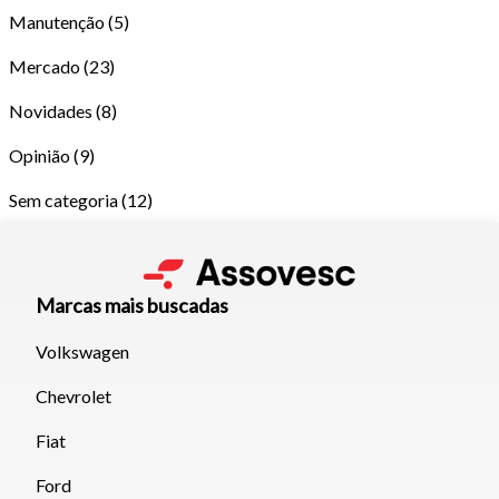
Manutenção
(5)
Mercado
(23)
Novidades
(8)
Opinião
(9)
Sem categoria
(12)
Marcas mais buscadas
Volkswagen
Tamanho do texto
Chevrolet
Fiat
Para aumentar ou diminuir a fonte em nosso site, utilize os
atalhos Ctrl+ (para aumentar) e Ctrl- (para diminuir) no seu
Ford