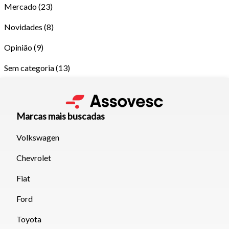
Mercado
(23)
Novidades
(8)
Opinião
(9)
Sem categoria
(13)
Marcas mais buscadas
Volkswagen
Chevrolet
Tamanho do texto
Fiat
Para aumentar ou diminuir a fonte em nosso site, utilize os
Ford
atalhos Ctrl+ (para aumentar) e Ctrl- (para diminuir) no seu
Toyota
teclado.