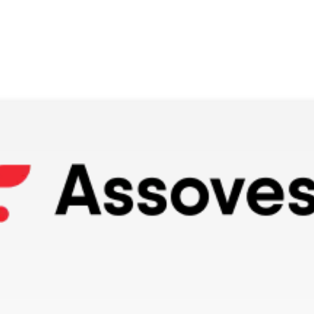
o do texto
entar ou diminuir a fonte em nosso site, utilize os atalhos Ctrl+ (
) e Ctrl- (para diminuir) no seu teclado.