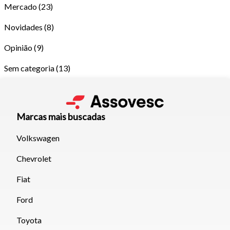
Mercado
(23)
Novidades
(8)
Opinião
(9)
Sem categoria
(13)
Marcas mais buscadas
Volkswagen
Chevrolet
Tamanho do texto
Fiat
Para aumentar ou diminuir a fonte em nosso site, utilize os
Ford
atalhos Ctrl+ (para aumentar) e Ctrl- (para diminuir) no seu
Toyota
teclado.